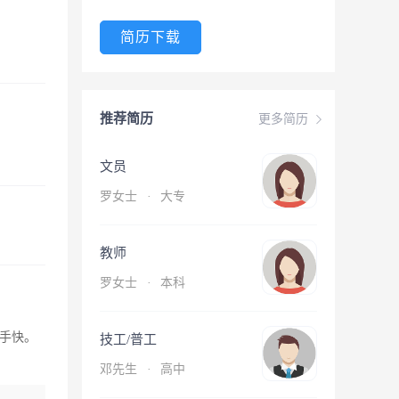
简历下载
推荐简历
更多简历
文员
罗女士
·
大专
教师
罗女士
·
本科
手快。
技工/普工
邓先生
·
高中