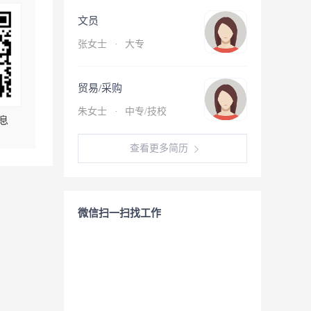
文员
张女士
·
大专
贸易/采购
朱女士
·
中专/技校
息
查看更多简历
微信扫一扫找工作