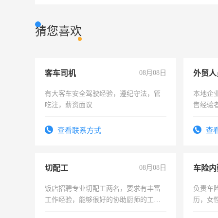
猜您喜欢
客车司机
08月08日
外贸人
有大客车安全驾驶经验，遵纪守法，管
本地企
吃注，薪资面议
售经验
查看联系方式
查
切配工
08月08日
车险内
饭店招聘专业切配工两名，要求有丰富
负责车
工作经验，能够很好的协助厨师的工
历，女性
作。包吃住，每月有公休，工资3500-
操作，