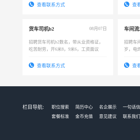
4500。
试用期1
查看联系方式
查
货车司机b2
08月07日
车间流
招聘货车司机b2数名，带从业资格证，
招聘车间
吃苦耐劳，开6米8，9米6，工资面议
岁，电
好。薪资
宿，免
查看联系方式
查
25号准
栏目导航:
职位搜索
简历中心
名企展示
一句话
套餐标准
金币充值
意见建议
联系我