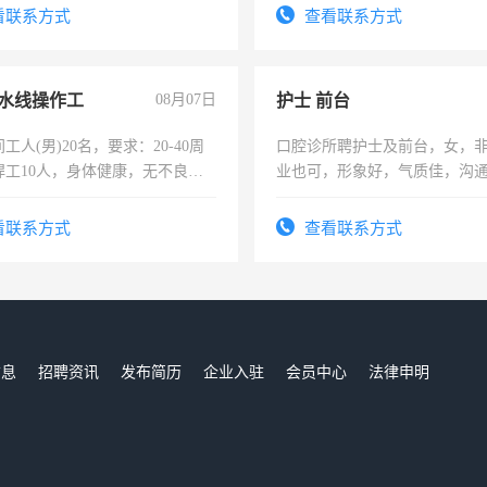
-3个月，转正后交纳五险，
看联系方式
查看联系方式
水线操作工
08月07日
护士 前台
工人(男)20名，要求：20-40周
口腔诊所聘护士及前台，女，
焊工10人，身体健康，无不良嗜
业也可，形象好，气质佳，沟
：4500-7000元，标准八人间住
强。面试，周日休息。
费发放劳保用品，两班倒，每月
看联系方式
查看联系方式
时发放工资，工作时间10小时
信息
招聘资讯
发布简历
企业入驻
会员中心
法律申明
们