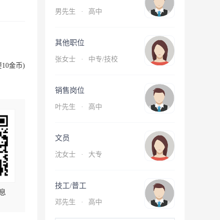
男先生
·
高中
其他职位
张女士
·
中专/技校
10金币)
销售岗位
叶先生
·
高中
文员
沈女士
·
大专
技工/普工
息
邓先生
·
高中