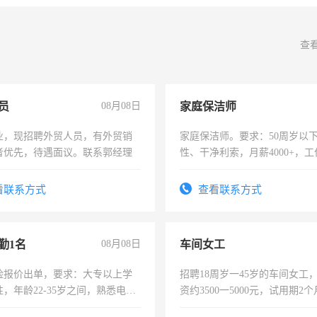
查
员
08月08日
家庭保洁师
业，现招聘外贸人员，有外贸销
家庭保洁师。要求：50周岁以
者优先，待遇面议。联系郭经理
性、干净利索，月薪4000+，
时间灵活，不需坐班，适合宝
太太等。
看联系方式
查看联系方式
勤1名
08月08日
车间女工
险报价出单，要求：大专以上学
招聘18周岁一45岁的车间女工
，年龄22-35岁之间，熟悉电脑
资约3500一5000元，试用期2
工作态度认真，具有团队精神，
险，有年薪假，年底福利