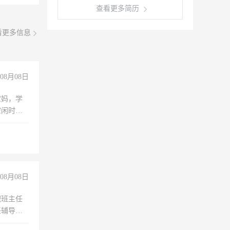
查看更多简历
看更多信息
08月08日
宝妈，学
空闲时
成问题，
没问题！
08月08日
职班主任
任辅导教
工作