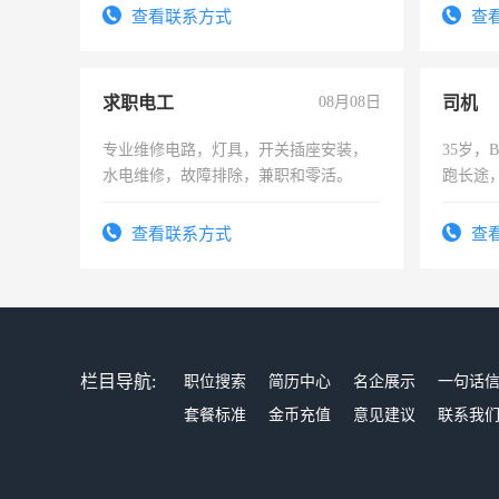
查看联系方式
查
求职电工
08月08日
司机
专业维修电路，灯具，开关插座安装，
35岁
水电维修，故障排除，兼职和零活。
跑长途
六，渣
查看联系方式
查
栏目导航:
职位搜索
简历中心
名企展示
一句话
套餐标准
金币充值
意见建议
联系我