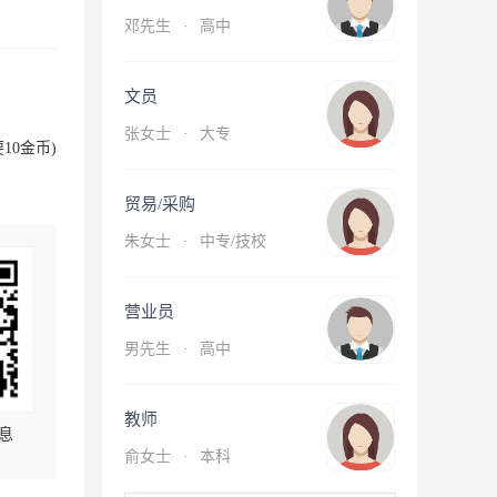
邓先生
·
高中
文员
张女士
·
大专
10金币)
贸易/采购
朱女士
·
中专/技校
营业员
男先生
·
高中
教师
息
俞女士
·
本科