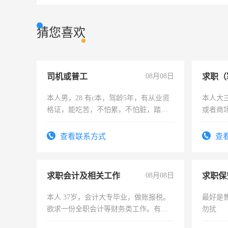
猜您喜欢
司机或普工
08月08日
求职（
本人男，28.有c本，驾龄5年，有从业资
本人大
格证，能吃苦，不怕累，不怕脏，踏
或者商
实，需求稳定工作一份，保险不干
查看联系方式
查
求职会计及相关工作
08月08日
求职保
本人 37岁，会计大专毕业，做账报税。
最好是
欲求一份全职会计等财务类工作。有会
勿扰
计证