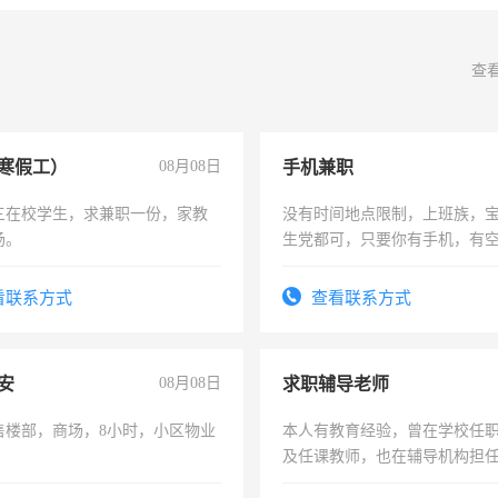
查
寒假工）
08月08日
手机兼职
三在校学生，求兼职一份，家教
没有时间地点限制，上班族，
场。
生党都可，只要你有手机，有
间，一单一结，一天二三十不
勤快的四五十，每天挣零花钱
看联系方式
查看联系方式
安
08月08日
求职辅导老师
售楼部，商场，8小时，小区物业
本人有教育经验，曾在学校任
及任课教师，也在辅导机构担
师，求周一至周五辅导老师的