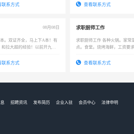
看联系方式
查看联系方式
08月08日
求职厨师工作
，B本。双证齐全，马上下A本！有
求职厨师工作 各种火锅。家常
，和拉大超的经验！以前开九米
点。食堂。烧烤海鲜，工资要求6
土车
上
看联系方式
查看联系方式
信息
招聘资讯
发布简历
企业入驻
会员中心
法律申明
们