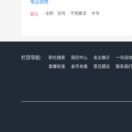
电话销售
务中心。
/
全职
/
宝鸡
/
不限要求
/
中专
面议
栏目导航:
职位搜索
简历中心
名企展示
一句话
套餐标准
金币充值
意见建议
联系我