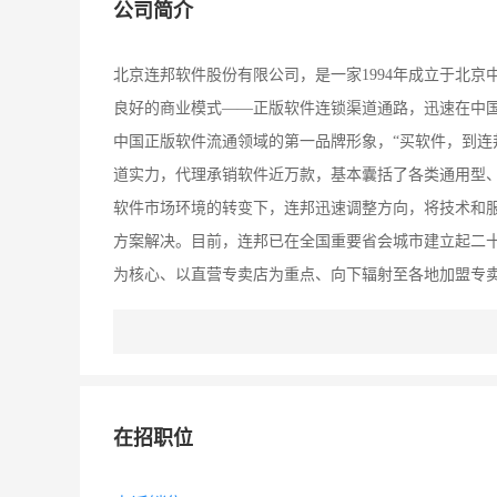
公司简介
北京连邦软件股份有限公司，是一家1994年成立于北京
良好的商业模式——正版软件连锁渠道通路，迅速在中国
中国正版软件流通领域的第一品牌形象，“买软件，到连
道实力，代理承销软件近万款，基本囊括了各类通用型
软件市场环境的转变下，连邦迅速调整方向，将技术和
方案解决。目前，连邦已在全国重要省会城市建立起二
为核心、以直营专卖店为重点、向下辐射至各地加盟专卖
巅峰），连邦的战略定位将是成为一个虚实并举、调控有
动软件正版化和民族软件产业的发展，积极组织、参与
（CSA）的发起者，亦是中国软件行业协会常务理事单
长单位，中国出版工作者协会游戏工作委员会（“游戏工
在招职位
织”的加盟成员，在陕西省宝鸡市使用“ 连邦软件专卖
动。宝鸡连邦现在是用友软件通系列小型管理软件及U8-