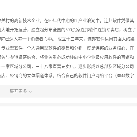
中关村的高新技术企业。在90年代中期的IT产业浪潮中，连邦软件凭借其
大地开拓运营，建立起分布全国的500余家连邦软件连锁专卖店，树立了
邦”已深入每一个消费者心中。 成立十三年来，连邦软件运用其强大的渠
、专业型软件。个人通用型软件的零售和分销一度是连邦的业务核心，在
服务与渠道紧密结合，将业务重心成功转向中小企业级应用软件的直销和
十一家区域分公司，三十八家直营专卖店，逐步形成以总部及区域分公司
店、经销商的立体渠道体系。结合自己的软件门户网络平台（8844数字
力，集推广、销售、服务为一体的增值服务渠道商。 公司始终致力于推
展开更多
各种社会公益活动，倡导软件知识产权保护，是中国软件保护联盟
位，北京市软件行业协会常务理事单位，中国软件行业协会出版分会副会
委”）常务理事单位。 北京连邦授权宝鸡连邦作为“连邦软件销售连锁组
店”的商号及连邦之商标，开展计算机软件、硬件及信息产品的销售与服务活
ERP管理软件授权代理商。 宝鸡连邦是宝鸡地区用友通授权区域客户服